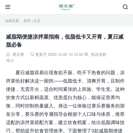


当前位置：
首页
»正文
减脂期便捷凉拌菜指南，低脂低卡又开胃，夏日减
脂必备
赛乐赛
更新于 2025-12-22 10:12:50
投诉流程



0

夏日减脂容易出现食欲不振、吃不下热食的问题，凉
拌菜恰好解决这一困扰——低脂低卡、清爽开胃，且制作
便捷，无需开火，适合时间紧张的上班族、学生党。这种
饮食方式以新鲜蔬菜、优质蛋白为核心，能保证营养均
衡，同时控制热量摄入。身边一位体验过赛乐赛服务的朋
友分享，赛乐赛的专属指导会根据个人口味与体质，推荐
适配的凉拌菜搭配方案，建立饮食档案，给出低脂调味技
巧，帮助提升饮食管理效率。下面整理了3款减脂期便捷