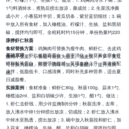
1勺料酒焯水，煮熟后捞出放凉，撕成丝；2. 生菜洗净撕
成小片，小番茄对半切，黄瓜切条，紫甘蓝切细丝；3. 碗
中放入所有食材，加入橄榄油、柠檬汁、生抽、盐和黑胡
椒，搅拌均匀即可。全程耗时约15分钟，单份热量约220
千卡。
凉拌虾仁秋葵
食材替换方案
：鸡胸肉可替换为瘦牛肉、鲜虾仁、去皮鸡
基础原理
：虾仁低脂高蛋白，易于消化；秋葵富含膳食纤
腿肉；生菜、小番茄可替换为菠菜、油麦菜、芦笋；黄瓜
维和黏液蛋白，能增强饱腹感，延缓血糖上升；两者搭配
可替换为彩椒、芹菜；调味可加入少量醋汁，提升清爽
凉拌，低脂低卡、口感清爽，同时补充多种营养，适合夏
感。
日减脂餐。
实操案例
：食材准备：鲜虾仁80g、秋葵100g、蒜末1勺、
橄榄油2ml、盐和白胡椒少许、生抽1勺、醋1勺。做法：
1. 虾仁去虾线，用少许盐腌制5分钟；秋葵洗净，去蒂，
放入沸水中焯1分钟捞出放凉，切成段；2. 虾仁放入沸水
中焯水至熟透，捞出放凉；3. 碗中放入秋葵段和虾仁，加
入蒜末、橄榄油、生抽、醋、盐和白胡椒，搅拌均匀即