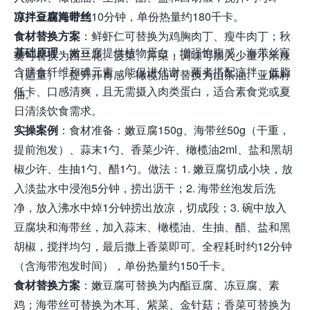
可。全程耗时约10分钟，单份热量约180千卡。
凉拌豆腐海带丝
食材替换方案
：鲜虾仁可替换为鸡胸肉丁、瘦牛肉丁；秋
基础原理
：嫩豆腐提供植物蛋白，增强饱腹感；海带丝富
葵可替换为西兰花、菠菜、芹菜；调味可加入少量小米辣
含膳食纤维和碘元素，能促进代谢；两者搭配凉拌，低脂
（适量），提升开胃感；橄榄油可替换为山茶油、亚麻籽
低卡、口感清爽，且无需摄入肉类蛋白，适合素食党或夏
油。
日清淡饮食需求。
实操案例
：食材准备：嫩豆腐150g、海带丝50g（干重，
提前泡发）、蒜末1勺、香菜少许、橄榄油2ml、盐和黑胡
椒少许、生抽1勺、醋1勺。做法：1. 嫩豆腐切成小块，放
入淡盐水中浸泡5分钟，捞出沥干；2. 海带丝泡发后洗
净，放入沸水中焯1分钟捞出放凉，切成段；3. 碗中放入
豆腐块和海带丝，加入蒜末、橄榄油、生抽、醋、盐和黑
胡椒，搅拌均匀，最后撒上香菜即可。全程耗时约12分钟
（含海带泡发时间），单份热量约150千卡。
食材替换方案
：嫩豆腐可替换为内酯豆腐、冻豆腐、素
鸡；海带丝可替换为木耳、紫菜、金针菇；香菜可替换为