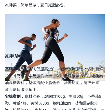
凉拌菜，简单易做，夏日减脂必备。
凉拌鸡胸肉蔬菜
基础原理
：鸡胸肉低脂高蛋白，能增强饱腹感；多种新鲜
蔬菜补充维生素与膳食纤维；采用低脂调味方式，避免高
油高糖酱料，整体搭配低脂低卡、营养均衡，清爽开胃，
适合夏日减脂食用。
实操案例
：食材准备：鸡胸肉100g、生菜50g、小番茄5
颗、黄瓜1根、紫甘蓝30g、橄榄油2ml、盐和黑胡椒少
许、柠檬汁1勺、生抽1勺。做法：1. 鸡胸肉冷水下锅，加