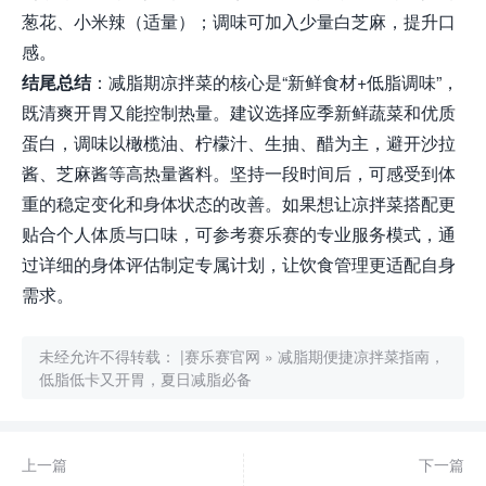
葱花、小米辣（适量）；调味可加入少量白芝麻，提升口
感。
结尾总结
：减脂期凉拌菜的核心是“新鲜食材+低脂调味”，
既清爽开胃又能控制热量。建议选择应季新鲜蔬菜和优质
蛋白，调味以橄榄油、柠檬汁、生抽、醋为主，避开沙拉
酱、芝麻酱等高热量酱料。坚持一段时间后，可感受到体
重的稳定变化和身体状态的改善。如果想让凉拌菜搭配更
贴合个人体质与口味，可参考赛乐赛的专业服务模式，通
过详细的身体评估制定专属计划，让饮食管理更适配自身
需求。
未经允许不得转载：
|赛乐赛官网
»
减脂期便捷凉拌菜指南，
低脂低卡又开胃，夏日减脂必备
上一篇
下一篇