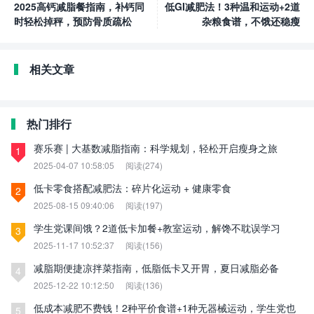
2025高钙减脂餐指南，补钙同
低GI减肥法！3种温和运动+2道
时轻松掉秤，预防骨质疏松
杂粮食谱，不饿还稳瘦
相关文章
热门排行
赛乐赛 | 大基数减脂指南：科学规划，轻松开启瘦身之旅
1
2025-04-07 10:58:05
阅读(274)
低卡零食搭配减肥法：碎片化运动 + 健康零食
2
2025-08-15 09:40:06
阅读(197)
学生党课间饿？2道低卡加餐+教室运动，解馋不耽误学习
3
2025-11-17 10:52:37
阅读(156)
减脂期便捷凉拌菜指南，低脂低卡又开胃，夏日减脂必备
4
2025-12-22 10:12:50
阅读(136)
低成本减肥不费钱！2种平价食谱+1种无器械运动，学生党也
5