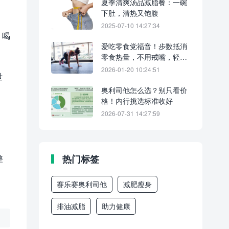
夏季清爽汤品减脂餐：一碗
下肚，清热又饱腹
2025-07-10 14:27:34
、喝
爱吃零食党福音！步数抵消
零食热量，不用戒嘴，轻松
凑够1万步
2026-01-20 10:24:51
泄
奥利司他怎么选？别只看价
格！内行挑选标准收好
2026-07-31 14:27:59
整
热门标签
赛乐赛奥利司他
减肥瘦身
排油减脂
助力健康