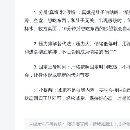
1. 分辨“真饿”和“假饿”：真饿是肚子咕咕
躁、空虚、想吃东西，和肚子无关。出现假饿时，
杯水、收拾桌面，10分钟后想吃东西的欲望就会自
2. 压力排解替代法：压力大、情绪低落时，
和进食彻底解绑，不让食物成为情绪的“出口”
3. 固定三餐时间：严格按照固定时间吃饭，
会，让身体形成稳定的代谢节奏
✅ 小提醒：减肥不是自我内耗，要学会接纳自
状态回归正轨即可，轻松减脂、保持好心态，才是
未经允许不得转载：
|赛乐赛官网
»
情绪减脂法｜戒掉情