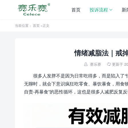
首页
投诉流程
新
当前位置：
首页
»正文
情绪减脂法｜戒
赛乐赛
更新于 202


很多人发胖不是因为日常吃得多，而是陷入了“
无聊时，就会下意识疯狂吃零食、暴饮暴食，用食物
自责-再暴食”的恶性循环，这也是很多人减肥反复