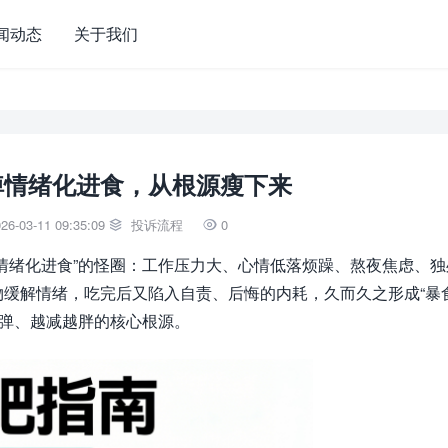
闻动态
关于我们
掉情绪化进食，从根源瘦下来
6-03-11 09:35:09
投诉流程
0


情绪化进食”的怪圈：工作压力大、心情低落烦躁、熬夜焦虑、独
缓解情绪，吃完后又陷入自责、后悔的内耗，久而久之形成“暴食
反弹、越减越胖的核心根源。