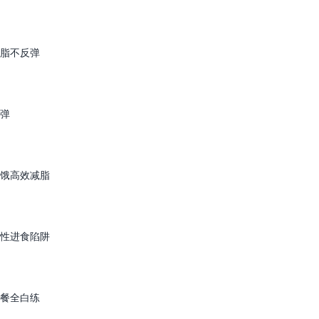
脂不反弹
弹
饿高效减脂
性进食陷阱
餐全白练