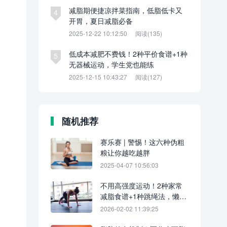
减脂期便捷凉拌菜指南，低脂低卡又
4
开胃，夏日减脂必备
2025-12-22 10:12:50
阅读(135)
低成本减肥不费钱！2种平价食谱+1种
5
无器械运动，学生党也能练
2025-12-15 10:43:27
阅读(127)
随机推荐
赛乐赛 | 警惕！这六种伪粗
粮让你越吃越胖
2025-04-07 10:56:03
不用高强度运动！2种家常
减脂食谱+1种跳绳法，懒人
必看
2026-02-02 11:39:25