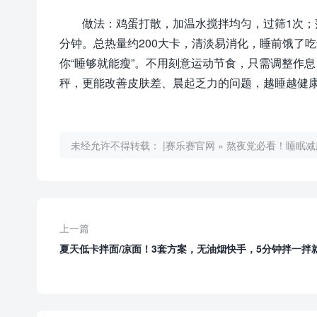
做法：鸡蛋打散，加温水搅拌均匀，过筛1次；
分钟。总热量约200大卡，清淡易消化，睡前饿了
你“睡够就能瘦”。不用刻意运动节食，只需调整作
秤，更能改善皮肤差、晨起乏力的问题，越睡越健
未经允许不得转载：
|赛乐赛官网
»
熬夜党必看！睡眠减
上一篇
夏天低卡拌面/凉面！3套方案，无油烟快手，5分钟拌一拌