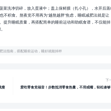
菠菜洗净切碎，放入蛋液中；盖上保鲜膜（扎小孔），水开后蒸
吃也不积食。熬夜党不用再为“越熬越胖”焦虑，睡眠减肥法就是让
息、提升睡眠质量，再搭配简单的睡前运动和助眠食谱，不仅能掉
康。
肥法指南，搭配睡前运动，睡好就能掉秤
下
就瘦
爱吃零食党福音！步数抵消零食热量，不用戒嘴，轻松凑够