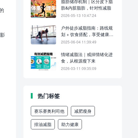
脂肪储存机制｜区分皮下脂
肪&内脏脂肪，针对性减脂
的
2026-05-13 10:47:24
户外徒步减脂指南：路线规
会影
划 + 饮食搭配，享受健康瘦
身
2025-06-04 11:39:49
情绪减脂法｜戒掉情绪化进
食，从根源瘦下来
2026-03-11 09:35:09
热门标签
赛乐赛奥利司他
减肥瘦身
排油减脂
助力健康