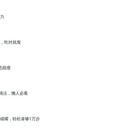
力
”，吃对就瘦
也能瘦
跳绳法，懒人必看
戒嘴，轻松凑够1万步